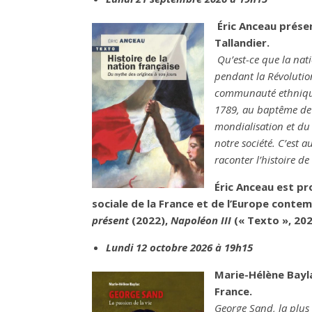
Éric Anceau présen
Tallandier.
Qu’est-ce que la nati
pendant la Révolution
communauté ethnique, 
1789, au baptême de C
mondialisation et du
notre société. C’est a
raconter l’histoire de
Éric Anceau est pro
sociale de la France et de l’Europe contem
présent
(2022),
Napoléon III
(« Texto », 20
Lundi 12 octobre 2026 à 19h15
Marie-Hélène Bayla
France.
George Sand, la plus 