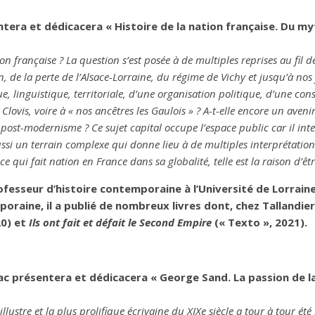
tera et dédicacera « Histoire de la nation française. Du myt
on française ? La question s’est posée à de multiples reprises au fil 
, de la perte de l’Alsace-Lorraine, du régime de Vichy et jusqu’à nos
linguistique, territoriale, d’une organisation politique, d’une cons
lovis, voire à « nos ancêtres les Gaulois » ? A-t-elle encore un aveni
 post-modernisme ? Ce sujet capital occupe l’espace public car il in
ussi un terrain complexe qui donne lieu à de multiples interprétations
 ce qui fait nation en France dans sa globalité, telle est la raison d’êtr
fesseur d’histoire contemporaine à l’Université de Lorraine. 
poraine, il a publié de nombreux livres dont, chez Tallandie
20) et
Ils ont fait et défait le Second Empire
(« Texto », 2021).
c présentera et dédicacera « George Sand. La passion de la 
illustre et la plus prolifique écrivaine du XIXe siècle a tour à tour 